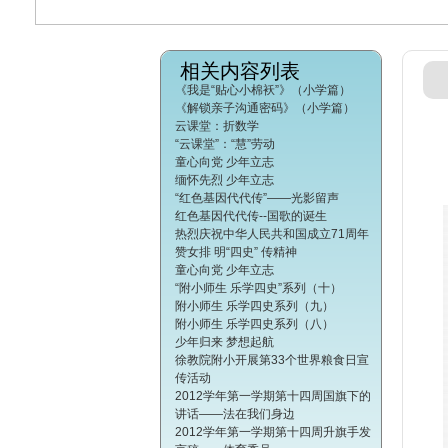
相关内容列表
《我是“贴心小棉袄”》（小学篇）
《解锁亲子沟通密码》（小学篇）
云课堂：折数学
“云课堂”：“慧”劳动
童心向党 少年立志
缅怀先烈 少年立志
“红色基因代代传”——光影留声
红色基因代代传--国歌的诞生
热烈庆祝中华人民共和国成立71周年
赞女排 明“四史” 传精神
童心向党 少年立志
“附小师生 乐学四史”系列（十）
附小师生 乐学四史系列（九）
附小师生 乐学四史系列（八）
少年归来 梦想起航
徐教院附小开展第33个世界粮食日宣
传活动
2012学年第一学期第十四周国旗下的
讲话——法在我们身边
2012学年第一学期第十四周升旗手发