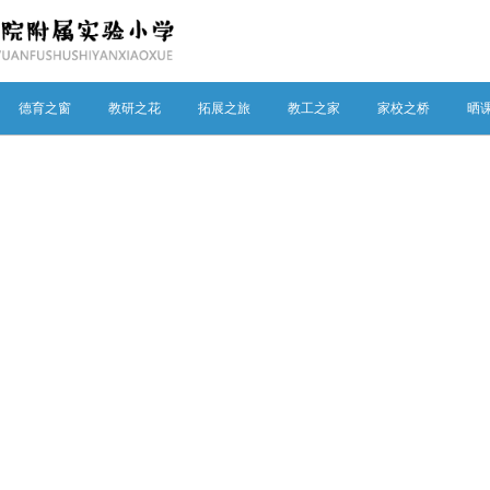
德育之窗
教研之花
拓展之旅
教工之家
家校之桥
晒